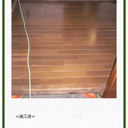
≪施工後≫