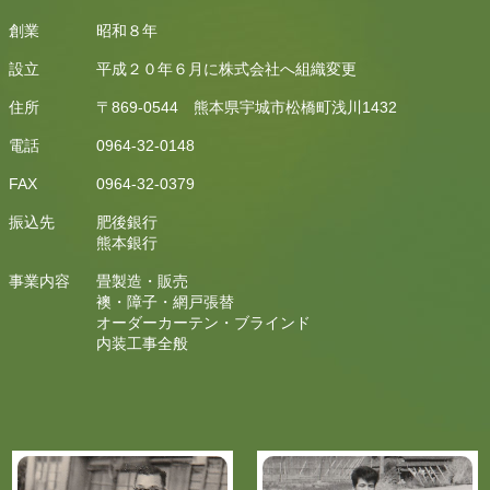
創業
昭和８年
設立
平成２０年６月に株式会社へ組織変更
住所
〒869-0544 熊本県宇城市松橋町浅川1432
電話
0964-32-0148
FAX
0964-32-0379
振込先
肥後銀行
熊本銀行
事業内容
畳製造・販売
襖・障子・網戸張替
オーダーカーテン・ブラインド
内装工事全般