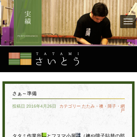
さぁ～準備
投稿日 2016年4月26日
カテゴリー
たたみ・襖・障子・網
戸
タタミ作業所
とフスマ小屋
（襖や障子貼替の部