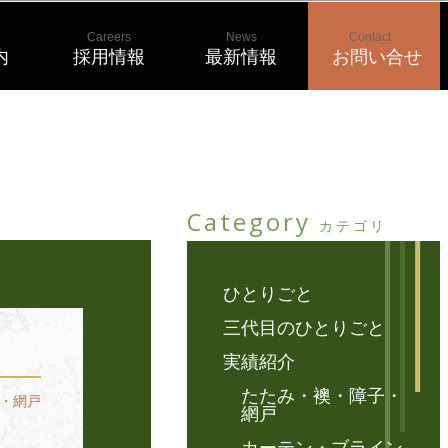
Careers
News
Contact
内
採用情報
最新情報
お問い合せ
Category
カテゴリ
ひとりごと
三代目のひとりごと
実績紹介
たたみ・襖・障子・
・網戸
網戸
カーテン・ブライン