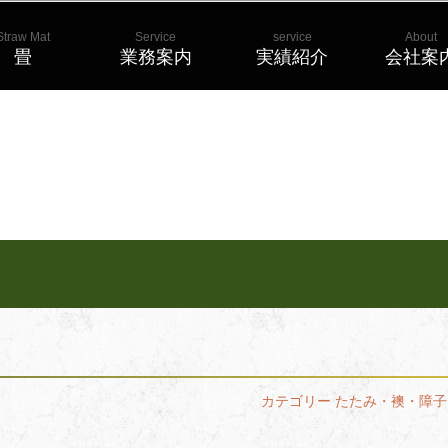
Straw Mat
Service
service
About
畳
業務案内
実績紹介
会社案
カテゴリー
たたみ・襖・障子