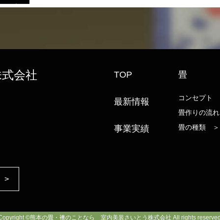
株式会社
TOP
畳
コンセプト 
最新情報
畳作りの流れ
畳の種類 ＞
事業実績
 >
Copyright ©熊本の畳・襖のことなら 室内美装さいとう株式会社 All rights reserved