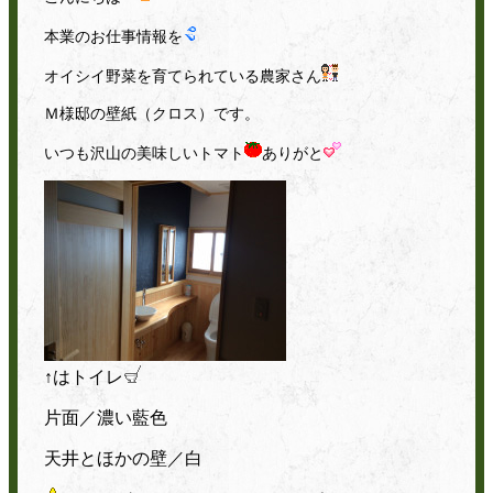
本業のお仕事情報を
オイシイ野菜を育てられている農家さん
Ｍ様邸の壁紙（クロス）です。
いつも沢山の美味しいトマト
ありがと
↑はトイレ
片面／濃い藍色
天井とほかの壁／白