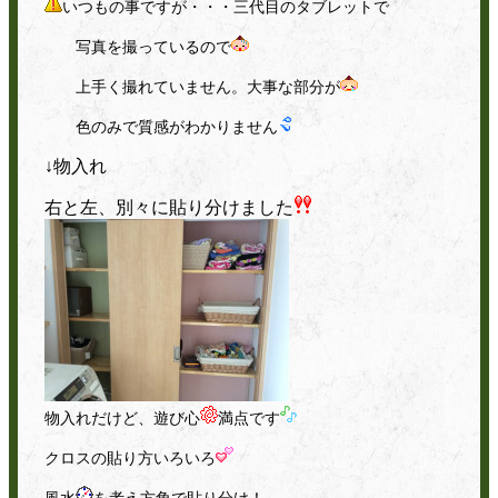
いつもの事ですが・・・三代目のタブレットで
写真を撮っているので
上手く撮れていません。大事な部分が
色のみで質感がわかりません
↓物入れ
右と左、別々に貼り分けました
物入れだけど、遊び心
満点です
クロスの貼り方いろいろ
風水
を考え方角で貼り分け！