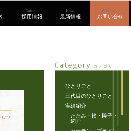
Careers
News
Contact
内
採用情報
最新情報
お問い合せ
Category
カテゴリ
ひとりごと
三代目のひとりごと
実績紹介
たたみ・襖・障子・
りごと
網戸