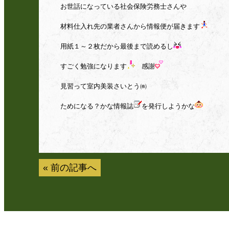
お世話になっている社会保険労務士さんや
材料仕入れ先の業者さんから
情報便が
届きます
用紙１～２枚だから最後まで読めるし
すごく勉強になります
感謝
見習って室内美装さいとう㈱
ためになる？かな情報誌
を発行しようかな
«
前の記事へ