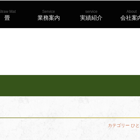
Straw Mat
Service
service
About
畳
業務案内
実績紹介
会社案
カテゴリー
ひと