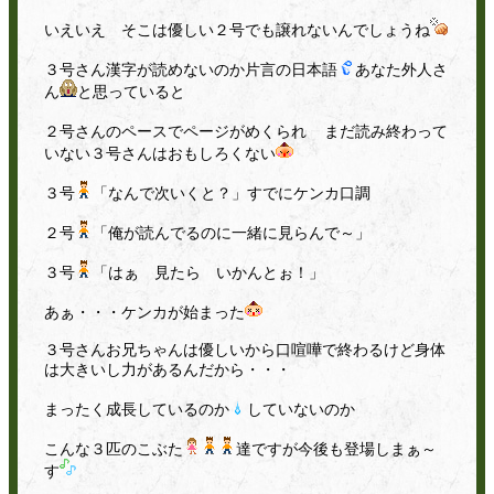
いえいえ そこは優しい２号でも譲れないんでしょうね
３号さん漢字が読めないのか片言の日本語
あなた外人さ
ん
と思っていると
２号さんのペースでページがめくられ
まだ読み終わって
いない３号さんはおもしろくない
３号
「なんで次いくと？」すでにケンカ口調
２号
「俺が読んでるのに一緒に見らんで～」
３号
「はぁ 見たら いかんとぉ！」
あぁ・・・ケンカが始まった
３号さんお兄ちゃんは優しいから口喧嘩で終わるけど身体
は大きいし力があるんだから・・・
まったく成長しているのか
していないのか
こんな３匹のこぶた
達ですが今後も登場しまぁ～
す