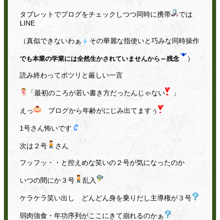
タブレットでブログをチェックしつつ同時に携帯
では
LINE
（真似できないわぁ
その華麗な指使いと巧みな同時操作
）
でも本業の学業には全然生かされていませんから～残念
読み終わってポツリと厳しい一言
「最初のころが若い書き方だったんじゃない
」
えっ
ブログから年齢がにじみ出てますぅ
1号さん怖いです
次は２号
さん
フッフッ・・と控えめな笑いの２号が気になったのか
いつの間にか３号
乱入
ケラケラ笑い出し どんどん身を乗りだし主導権が３号
弱肉強食・年功序列がここにきて崩れるのかぁ