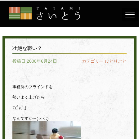
壮絶な戦い？
投稿日 2008年6月24日
カテゴリー
ひとりごと
事務所のブラインドを
勢いよく上げたら
Σ(ﾟдﾟ;)
なんですか～(＞＜;)