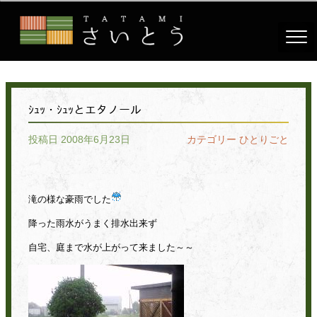
ｼｭｯ・ｼｭｯとエタノール
投稿日 2008年6月23日
カテゴリー
ひとりごと
滝の様な豪雨でした
降った雨水がうまく排水出来ず
自宅、庭まで水が上がって来ました～～