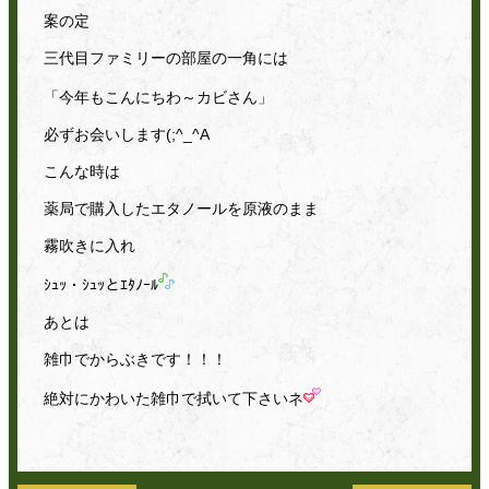
案の定
三代目ファミリーの部屋の一角には
「今年もこんにちわ～カビさん」
必ずお会いします(;^_^A
こんな時は
薬局で購入したエタノールを原液のまま
霧吹きに入れ
ｼｭｯ・ｼｭｯとｴﾀﾉｰﾙ
あとは
雑巾でからぶきです！！！
絶対にかわいた雑巾で拭いて下さいネ