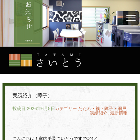
実績紹介（障子）
投稿日 2026年6月8日
カテゴリー
たたみ・襖・障子・網戸
,
実績紹介
,
最新情報
こんにちは！室内美装さいとうです(^O^)／