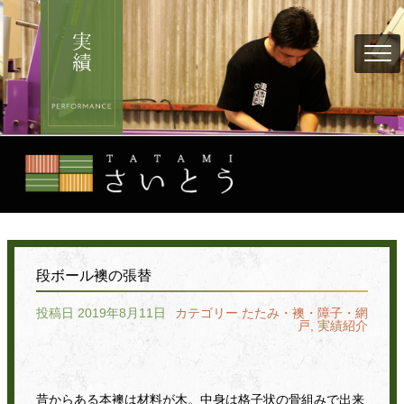
段ボール襖の張替
投稿日 2019年8月11日
カテゴリー
たたみ・襖・障子・網
戸
,
実績紹介
昔からある本襖は材料が木。中身は格子状の骨組みで出来