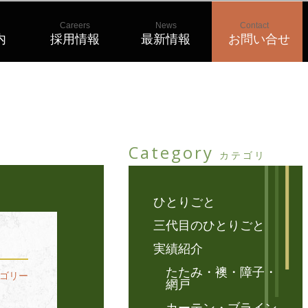
Careers
News
Contact
内
採用情報
最新情報
お問い合せ
Category
カテゴリ
ひとりごと
三代目のひとりごと
実績紹介
たたみ・襖・障子・
ゴリー
網戸