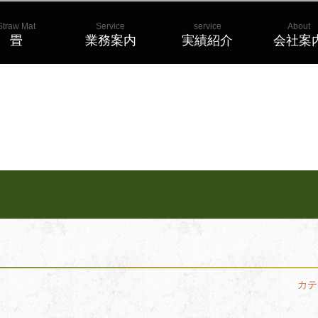
Straw Mat
Service
service
About
畳
業務案内
実績紹介
会社案
カテ