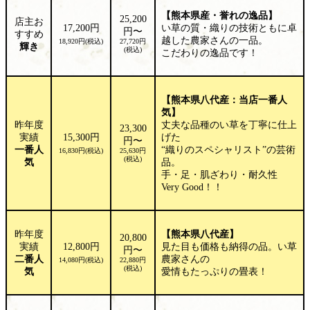
【熊本県産・誉れの逸品】
25,200
店主お
17,200円
い草の質・織りの技術ともに卓
円〜
すすめ
越した農家さんの一品。
18,920円(税込)
27,720円
輝き
(税込)
こだわりの逸品です！
【熊本県八代産：当店一番人
気】
昨年度
丈夫な品種のい草を丁寧に仕上
23,300
実績
15,300円
げた
円〜
一番人
“織りのスペシャリスト”の芸術
16,830円(税込)
25,630円
(税込)
気
品。
手・足・肌ざわり・耐久性
Very Good！！
昨年度
【熊本県八代産】
20,800
実績
12,800円
見た目も価格も納得の品。い草
円〜
二番人
農家さんの
14,080円(税込)
22,880円
(税込)
気
愛情もたっぷりの畳表！