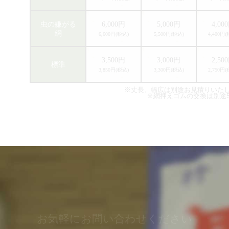
虫の嫌がる
6,000円
5,000円
4,00
網
6,600円(税込)
5,500円(税込)
4,400円
3,500円
3,000円
2,50
標準
3,850円(税込)
3,300円(税込)
2,750円
※丈長、幅広は別途お見積りいた
※網押えゴムの交換は別途5
お気軽にお問い合わせください