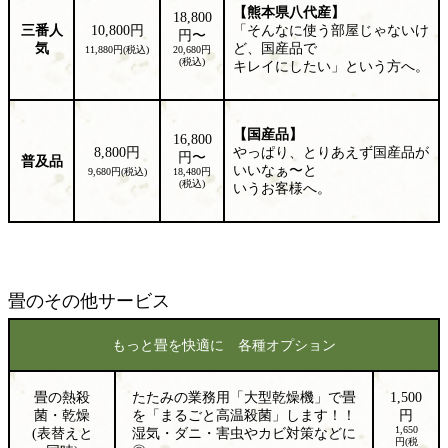
【熊本県八代産】
18,800
三番人
10,800円
「そんなに使う部屋じゃないけ
円〜
気
ど、国産品で
11,880円(税込)
20,680円
(税込)
キレイにしたい」という方へ。
【国産品】
16,800
8,800円
やっぱり、とりあえず国産品が
円〜
普及品
いいなぁ〜と
9,680円(税込)
18,480円
(税込)
いうお客様へ。
畳のその他サービス
もっと畳を快適に 各種オプション
畳の熱殺
たたみの業務用「大型乾燥機」で畳
1,500
菌・乾燥
を「まるごと高温殺菌」します！！
円
1,650
(表替えと
湿気・ダニ・害虫やカビ対策などに
円(税