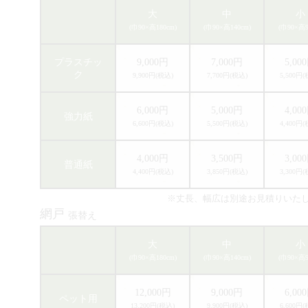
大
中
小
(巾90×高180cm)
(巾90×高140cm)
(巾90×高9
プラスチッ
9,000円
7,000円
5,00
ク
9,900円(税込)
7,700円(税込)
5,500円
6,000円
5,000円
4,00
強力紙
6,600円(税込)
5,500円(税込)
4,400円
4,000円
3,500円
3,00
普通紙
4,400円(税込)
3,850円(税込)
3,300円
※丈長、幅広は別途お見積りいた
網戸
張替え
大
中
小
(巾90×高180cm)
(巾90×高140cm)
(巾90×高9
12,000円
9,000円
6,00
ペット用
13,200円(税込)
9,900円(税込)
6,600円