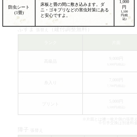
1,000
床板と畳の間に敷き込みます。ダ
防虫シート
円
ニ・ゴキブリなどの害虫対策にある
1,100
(1畳)
と安心ですよ。
円(税
込)
ふすま
（建付調整無料）
張替え
ランク
片面
9,000円
高級品
9,900円(税込)
7,000円
糸入り
7,700円(税込)
5,000円
プリント
5,500円(税込)
※片面とは襖一枚片側の張替
※引手交換は別途料
障子
張替え