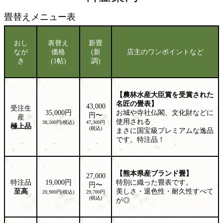
畳替えメニュー表
おし
表替え
新畳
なが
価格
(新
店主の
ワンポイントなど
き
(1帖)
調)
【農林水産大臣賞を受賞された
名匠の畳表】
43,000
受注生
35,000円
お城や寺社仏閣、文化財などに
円〜
産
使用される
38,500円(税込)
47,300円
極上品
(税込)
まさに国宝級プレミアムな逸品
です。特注品！
【熊本県産ブランド畳】
27,000
特注品
19,000円
特別に織った畳表です。
円〜
至高
美しさ・退色性・耐久性すべて
20,900円(税込)
29,700円
(税込)
が◎