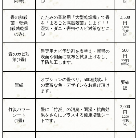
同時)
◎
込)
畳の熱殺
たたみの業務用「大型乾燥機」で畳
3,500
菌・乾燥
を「まるごと高温殺菌」します！！
円
3,850
(殺菌乾燥
湿気・ダニ・害虫やカビ対策などに
円(税
のみ)
◎
込)
500
畳専用カビ予防剤を表替え・新畳の
畳のカビ対
円
表面や側面に散布と拭き上げをし、
策
(1畳)
550円
予防加工します。
(税込)
オプションの畳ベリ。500種類以上
要確
畳縁
の豊富な色・デザインをお選び頂け
認
ます。
2,000
竹炭パワー
畳に「竹炭」の消臭・調湿・抗菌効
円
シート
果をさらにプラスする健康増進シー
2,200
(1畳)
トです。
円(税
込)