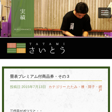
畳表プレミアム付商品券・その３
投稿日 2015年7月13日
カテゴリー
たたみ・襖・障子・網
戸
三代目がポツリと・・